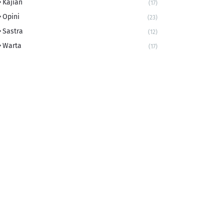
Kajian
(17)
Opini
(23)
Sastra
(12)
Warta
(17)