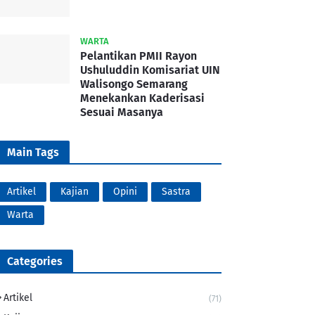
WARTA
Pelantikan PMII Rayon
Ushuluddin Komisariat UIN
Walisongo Semarang
Menekankan Kaderisasi
Sesuai Masanya
Main Tags
Artikel
Kajian
Opini
Sastra
Warta
Categories
Artikel
(71)