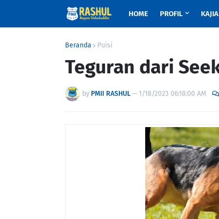
HOME
PROFIL
KAJI
Beranda
Puisi
Teguran dari Seek
by
PMII RASHUL
—
1/18/2023 06:18:00 AM