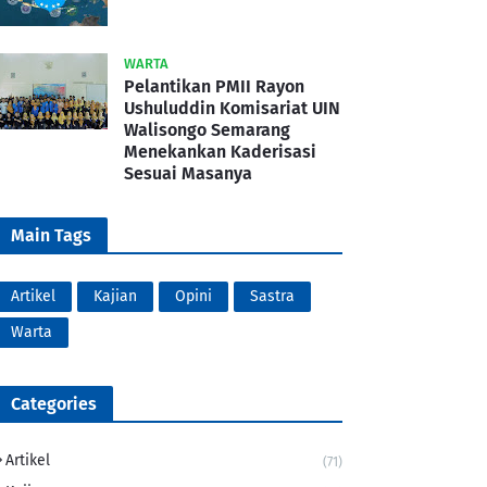
WARTA
Pelantikan PMII Rayon
Ushuluddin Komisariat UIN
Walisongo Semarang
Menekankan Kaderisasi
Sesuai Masanya
Main Tags
Artikel
Kajian
Opini
Sastra
Warta
Categories
Artikel
(71)