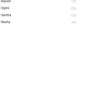
Kajian
(17)
Opini
(23)
Sastra
(12)
Warta
(17)