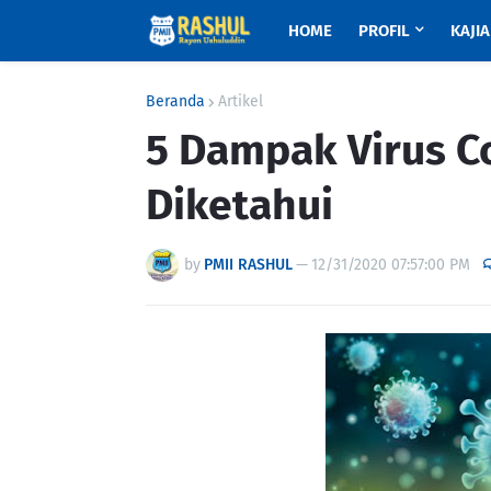
HOME
PROFIL
KAJI
Beranda
Artikel
5 Dampak Virus C
Diketahui
by
PMII RASHUL
—
12/31/2020 07:57:00 PM