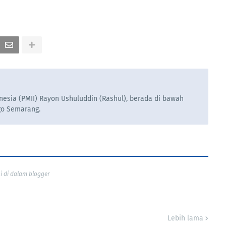
esia (PMII) Rayon Ushuluddin (Rashul), berada di bawah
go Semarang.
 di dalam blogger
Lebih lama