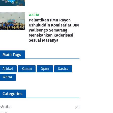
WARTA
Pelantikan PMII Rayon
Ushuluddin Komisariat UIN
Walisongo Semarang
Menekankan Kaderisasi
Sesuai Masanya
Main Tags
Artikel
Kajian
Opini
Sastra
Warta
Categories
Artikel
(71)