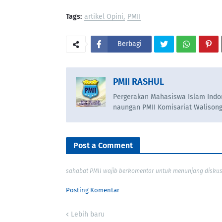
Tags:
artikel Opini
PMII
Berbagi
PMII RASHUL
Pergerakan Mahasiswa Islam Indon
naungan PMII Komisariat Walison
Post a Comment
sahabat PMII wajib berkomentar untuk menunjang diskusi
Posting Komentar
Lebih baru