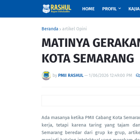
HOME
PROFIL
KAJI
Beranda
artikel Opini
MATINYA GERAKAN
KOTA SEMARANG
by
PMII RASHUL
—
1/06/2026 12:49:00 PM
Ada masanya ketika PMII Cabang Kota Semaran
kerja, tetapi karena taring yang tajam da
Semarang beredar dari grup ke grup, artik