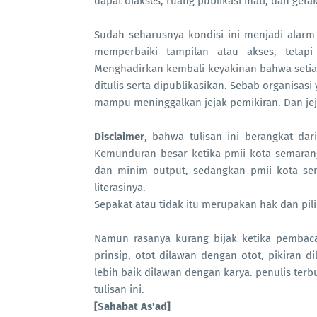
dapat diakses, ruang publikasi mati, dan gera
Sudah seharusnya kondisi ini menjadi alar
memperbaiki tampilan atau akses, tetap
Menghadirkan kembali keyakinan bahwa setia
ditulis serta dipublikasikan. Sebab organisas
mampu meninggalkan jejak pemikiran. Dan jejak
Disclaimer
, bahwa tulisan ini berangkat dar
Kemunduran besar ketika pmii kota semaran
dan minim output, sedangkan pmii kota sem
literasinya.
Sepakat atau tidak itu merupakan hak dan pi
Namun rasanya kurang bijak ketika pembaca 
prinsip, otot dilawan dengan otot, pikiran
lebih baik dilawan dengan karya. penulis ter
tulisan ini.
[Sahabat As'ad]