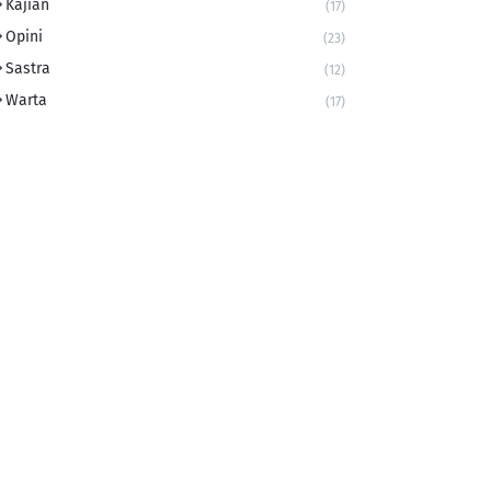
Kajian
(17)
Opini
(23)
Sastra
(12)
Warta
(17)