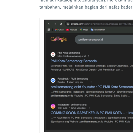
menjadi katalog intelektual yang merekam de
tambahan, melainkan bagian dari nafas kaderi