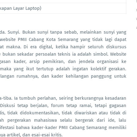
kapan Layar Laptop)
eda. Sunyi. Bukan sunyi tanpa sebab, melainkan sunyi yang
h website PMII Cabang Kota Semarang yang tidak lagi dapat
at makna. Di era digital, ketika hampir seluruh diskursus
e bukan sekadar persoalan teknis ia adalah simbol. Website
san kader, arsip pemikiran, dan jendela organisasi ke
 maka yang ikut tertutup adalah ingatan kolektif gerakan.
hilangan rumahnya, dan kader kehilangan panggung untuk
ba-tiba. Ia tumbuh perlahan, seiring berkurangnya kesadaran
iskusi tetap berjalan, forum tetap ramai, tetapi gagasan
lis, tidak didokumentasikan, tidak diwariskan atau tidak di
ah pergerakan mahasiswa selalu bergerak dari ide, lalu
ifestasi bahwa kader-kader PMII Cabang Semarang memiliki
a artikel, dan esai-esai kritis.