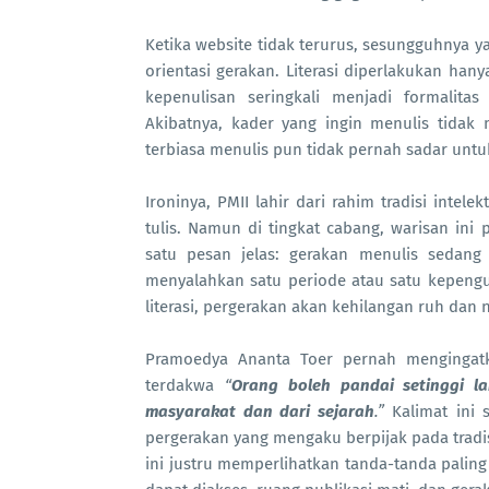
Ketika website tidak terurus, sesungguhnya y
orientasi gerakan. Literasi diperlakukan ha
kepenulisan seringkali menjadi formalita
Akibatnya, kader yang ingin menulis tida
terbiasa menulis pun tidak pernah sadar untu
Ironinya, PMII lahir dari rahim tradisi intel
tulis. Namun di tingkat cabang, warisan in
satu pesan jelas: gerakan menulis sedang 
menyalahkan satu periode atau satu kepengu
literasi, pergerakan akan kehilangan ruh dan n
Pramoedya Ananta Toer pernah mengingatk
terdakwa
“
Orang boleh pandai setinggi la
masyarakat dan dari sejarah
.”
Kalimat ini 
pergerakan yang mengaku berpijak pada tradisi
ini justru memperlihatkan tanda-tanda paling 