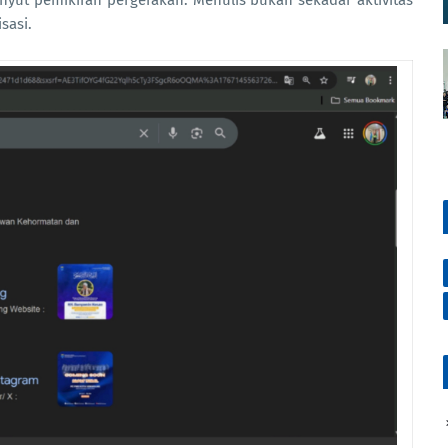
nyut pemikiran pergerakan. Menulis bukan sekadar aktivitas
sasi.